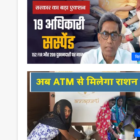
बिह
द