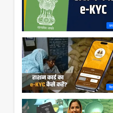
छप
बिह