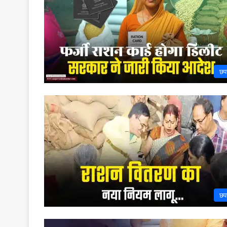
छप
छप