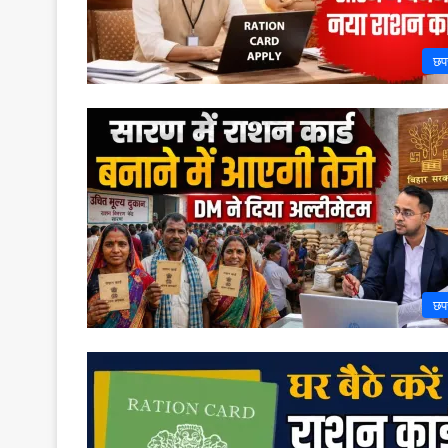
छप
छप