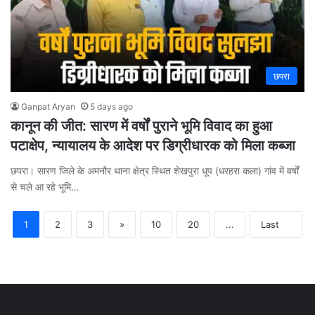
छपरा
Ganpat Aryan
5 days ago
कानून की जीत: सारण में वर्षों पुराने भूमि विवाद का हुआ
पटाक्षेप, न्यायालय के आदेश पर डिग्रीधारक को मिला कब्जा
छपरा। सारण जिले के अमनौर थाना क्षेत्र स्थित शेखपुरा धूप (धरहरा कला) गांव में वर्षों
से चले आ रहे भूमि…
1
2
3
»
10
20
...
Last