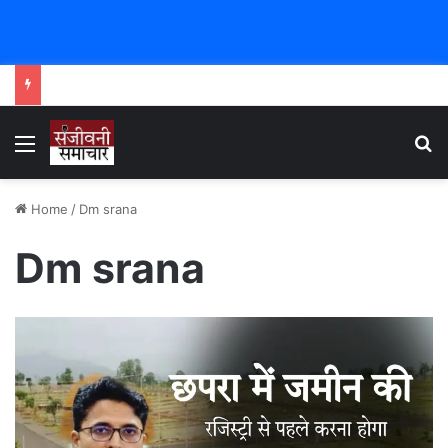
Menu
Se
Home
/
Dm srana
Dm srana