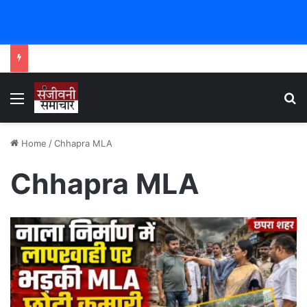
Menu
Se
Home
/
Chhapra MLA
Chhapra MLA