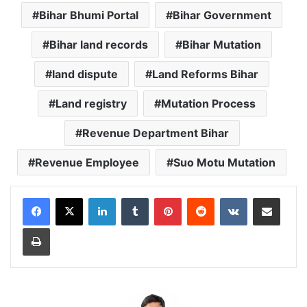
Bihar Bhumi Portal
Bihar Government
Bihar land records
Bihar Mutation
land dispute
Land Reforms Bihar
Land registry
Mutation Process
Revenue Department Bihar
Revenue Employee
Suo Motu Mutation
LinkedIn
Tumblr
Pinterest
Reddit
VKontakte
Share via Email
Print