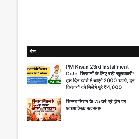
1 day ago
सारण में कटाव पर DM का बड़ा एक्शन, इसुआपुर में कि
1 day ago
देश
EOU Raid In Chhapra: सारण के पूर्व डीपीओ अज
PM Kisan 23rd Installment
Date: किसानों के लिए बड़ी खुशखबरी!
इस दिन खाते में आएंगे 2000 रुपये, इन
2 days ago
किसानों को मिलेंगे पूरे ₹4,000
Saran Crime News: कानून के शिकंजे से नहीं बच 
चिन्मय मिशन के 75 वर्ष पूरे होने पर
आध्यात्मिक महासंगम
2 days ago
Chhapra Sadar Hospital: अब मरीजों को घर बैठे 