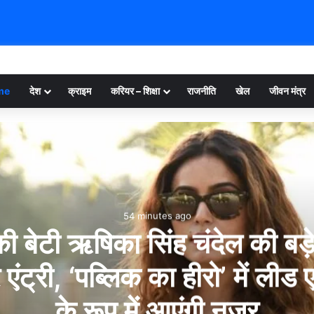
me
देश
क्राइम
करियर – शिक्षा
राजनीति
खेल
जीवन मंत्र
54 minutes ago
ी बेटी ऋषिका सिंह चंदेल की बड़े प
एंट्री, ‘पब्लिक का हीरो’ में लीड ए
के रूप में आएंगी नजर