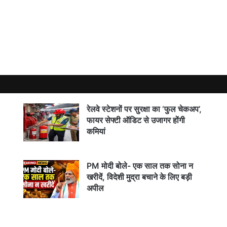
या निरीक्षण, 2 हजार बोरे रखने और सीमेंटेड सुरक्षा कार्य का आदेश
ीत अमर हरिजन के 4 ठिकानों पर छापेमारी, आय से 72.35% अधिक संपत्ति क
रेलवे स्टेशनों पर सुरक्षा का ‘फुल चेकअप’,
फायर सेफ्टी ऑडिट से उजागर होंगी
कमियां
सका दहेज हत्या का फरार अभियुक्त, पुलिस ने दबोचा
PM मोदी बोले- एक साल तक सोना न
खरीदें, विदेशी मुद्रा बचाने के लिए बड़ी
अपील
मोबाइल पर मिलेगी पैथोलॉजी जांच की रिपोर्ट