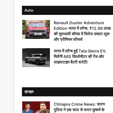
3 days ago
Auto
Chhapra Crime News: अपराध की फिराक में घूम रह
Renault Duster Adventure
Edition भारत में लॉन्च, ₹12.99 लाख
की शुरुआती कीमत में मिलेगा दमदार लुक
3 days ago
और प्रीमियम फीचर्स
GMCH Chhapra: छपरा समेत राज्य के 16 मेडिकल 
भारत में लॉन्च हुई Tata Sierra EV,
मिलेंगी 665 किलोमीटर की रेंज और
लाइफटाइम बैटरी वारंटी!
4 days ago
सारण में भूमिहीन परिवारों को मिलेगा जमीन, अभियान
क्राइम
Chhapra Crime News: सारण
पुलिस ने एक साल से फरार दुष्कर्म के