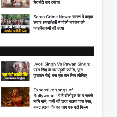
घेराबंदी कर दबोचा
Saran Crime News: सारण में बाइक
सवार अपराधियों ने गोली मारकर की
फाइनेंसकर्मी की हत्या
Jyoti Singh Vs Pawan Singh:
पवन सिंह के घर पहुंचीं ज्योति, फूट-
फूटकर रोईं, बस एक बार मिल लीजिए
Expensive songs of
Bollywood : ये है बॉलीवुड के 5 सबसे
महंगे गाने, पानी की तरह बहाया गया पैसा,
बजट इतना कि बन जाए एक पूरी फिल्म