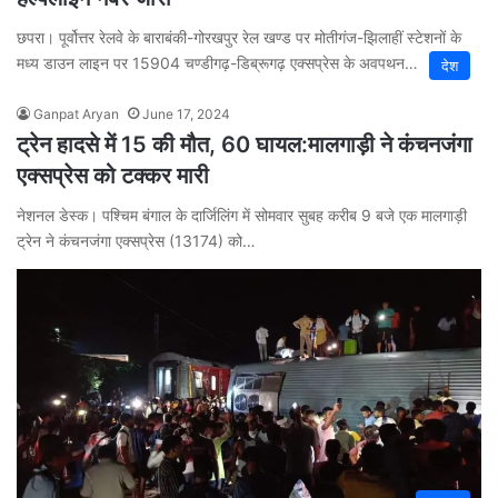
छपरा। पूर्वोत्तर रेलवे के बाराबंकी-गोरखपुर रेल खण्ड पर मोतीगंज-झिलाहीं स्टेशनों के
मध्य डाउन लाइन पर 15904 चण्डीगढ़-डिब्रूगढ़ एक्सप्रेस के अवपथन…
देश
Ganpat Aryan
June 17, 2024
ट्रेन हादसे में 15 की मौत, 60 घायल:मालगाड़ी ने कंचनजंगा
एक्सप्रेस को टक्कर मारी
नेशनल डेस्क। पश्चिम बंगाल के दार्जिलिंग में सोमवार सुबह करीब 9 बजे एक मालगाड़ी
ट्रेन ने कंचनजंगा एक्सप्रेस (13174) को…