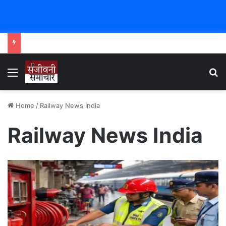
Menu
Se
Home
/
Railway News India
Railway News India