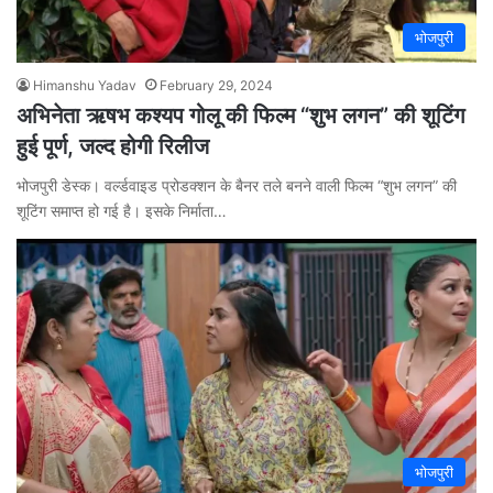
भोजपुरी
Himanshu Yadav
February 29, 2024
अभिनेता ऋषभ कश्यप गोलू की फिल्म “शुभ लगन” की शूटिंग
हुई पूर्ण, जल्द होगी रिलीज
भोजपुरी डेस्क। वर्ल्डवाइड प्रोडक्शन के बैनर तले बनने वाली फिल्म “शुभ लगन” की
शूटिंग समाप्त हो गई है। इसके निर्माता…
भोजपुरी