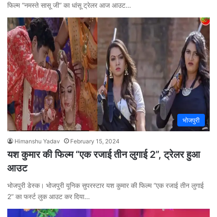
फिल्म “नमस्ते सासू जी” का धांसू ट्रेलर आज आउट…
भोजपुरी
Himanshu Yadav
February 15, 2024
यश कुमार की फिल्म “एक रजाई तीन लुगाई 2”, ट्रेलर हुआ
आउट
भोजपुरी डेस्क। भोजपुरी यूनिक सुपरस्टार यश कुमार की फिल्म “एक रजाई तीन लुगाई
2” का फर्स्ट लुक आउट कर दिया…