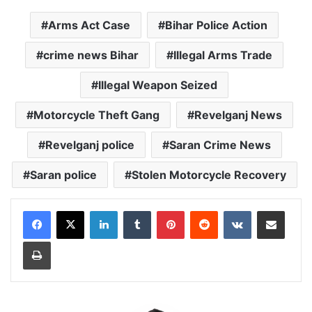
Arms Act Case
Bihar Police Action
crime news Bihar
Illegal Arms Trade
Illegal Weapon Seized
Motorcycle Theft Gang
Revelganj News
Revelganj police
Saran Crime News
Saran police
Stolen Motorcycle Recovery
LinkedIn
Tumblr
Pinterest
Reddit
VKontakte
Share via Email
Print