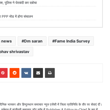
 पुलिस ने घेराबंदी कर दबोचा
PPP मोड में होगा संचालन
 news
Dm saran
Fame India Survey
bhav shrivastav
mblr
Pinterest
Reddit
VKontakte
Share via Email
Print
ैनिक भास्कर और हिन्दुस्थान समाचार न्यूज एजेंसी में जिला प्रतिनिधि के तौर पर सेवाएं दीं।
त। वर्तमान में संजीवनी समाचार डॉट कॉम में Publisher & Editor-in-Chief के रूप में