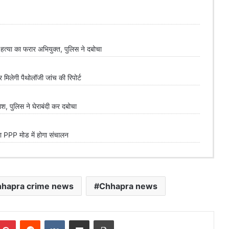
्या का फरार अभियुक्त, पुलिस ने दबोचा
लेगी पैथोलॉजी जांच की रिपोर्ट
 पुलिस ने घेराबंदी कर दबोचा
PPP मोड में होगा संचालन
hapra crime news
Chhapra news
mblr
Pinterest
Reddit
VKontakte
Share via Email
Print