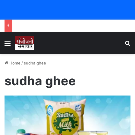
Menu
Se
Home
/
sudha ghee
sudha ghee