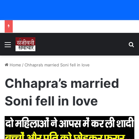
Menu
Se
Home
/
Chhapra’s married Soni fell in love
Chhapra’s married
Soni fell in love