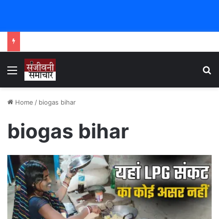
Menu
Se
Home
/
biogas bihar
biogas bihar