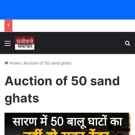
Menu
Se
Home
/
Auction of 50 sand ghats
Auction of 50 sand
ghats