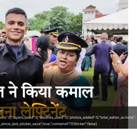
s":
ions":0,"layers_used":0,"brushes_used":0,"photos_added":0,"total_editor_actions":
ted_since_last_sticker_save":true,"containsFTESticker":false}