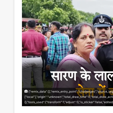
{"remix_data":[],"remix_entry_point":"challenges","source_tag
["local"],"origin":"unknown","total_draw_time":0,"total_draw_act
{},"tools_used":{"transform":1,"adjust":1},"is_sticker":false,"edi