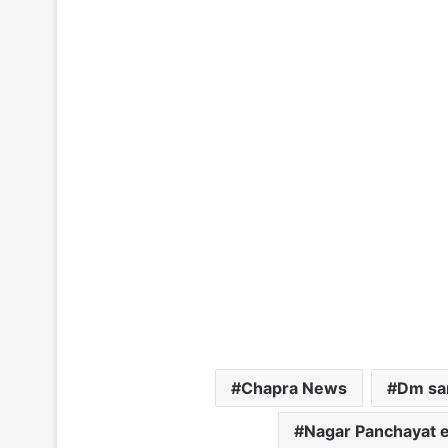
Chapra News
Dm sa
Nagar Panchayat e