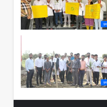
छप
छप