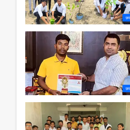
छप
छप