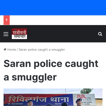
Menu
Se
Home
/
Saran police caught a smuggler
Saran police caught
a smuggler