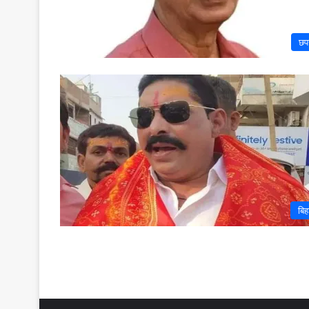
छप
बिह