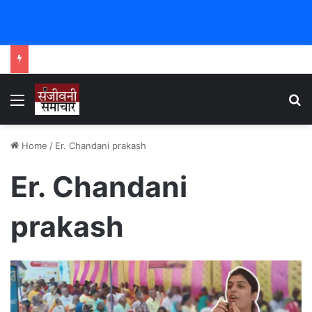
Menu
Se
Home
/
Er. Chandani prakash
Er. Chandani
prakash