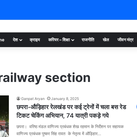
me
देश
क्राइम
करियर – शिक्षा
राजनीति
खेल
जीवन मंत्र
ailway section
Ganpat Aryan
January 8, 2025
छपरा-औड़िहार रेलखंड पर कई ट्रेनों में चला बस रेड
टिकट चेकिंग अभियान, 74 यात्री पकड़े गये
छपरा। वरिष्ठ मंडल वाणिज्य प्रबंधक शेख रहमान के निर्देशन पर सहायक
वाणिज्य प्रबंधक पुष्कर सिंह रावत के नेतृत्व में औड़िहार…