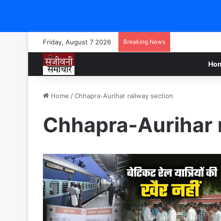
Friday, August 7 2026
Breaking News
Ho
Home
/
Chhapra-Aurihar railway section
Chhapra-Aurihar r