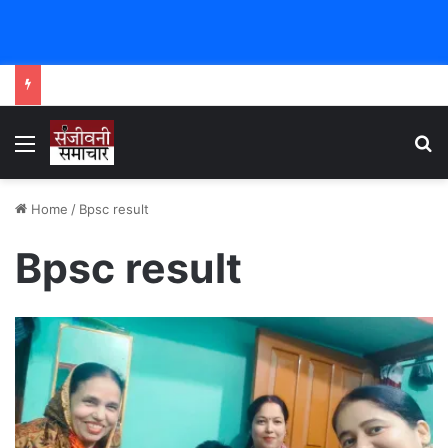
Menu
Se
Home
/
Bpsc result
Bpsc result