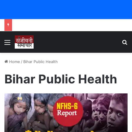
Menu
Se
Home
/
Bihar Public Health
Bihar Public Health