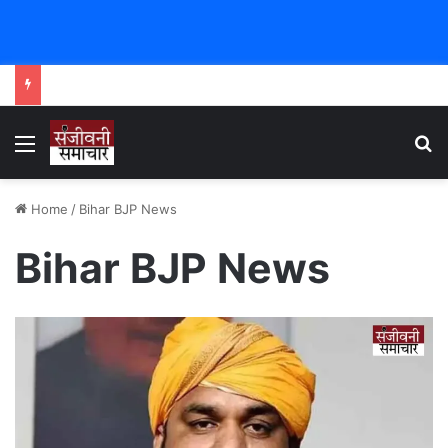
Menu
Se
Home
/
Bihar BJP News
Bihar BJP News