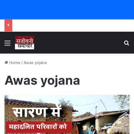
Menu
Se
Home
/
Awas yojana
Awas yojana