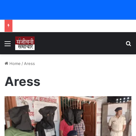
Menu
Se
Home
/
Aress
Aress