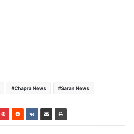
Chapra News
Saran News
mblr
Pinterest
Reddit
VKontakte
Share via Email
Print