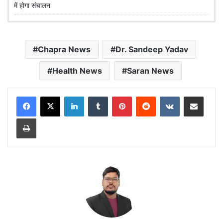
में होगा संचालन
Chapra News
Dr. Sandeep Yadav
Health News
Saran News
LinkedIn
Tumblr
Pinterest
Reddit
VKontakte
Share via Email
Print