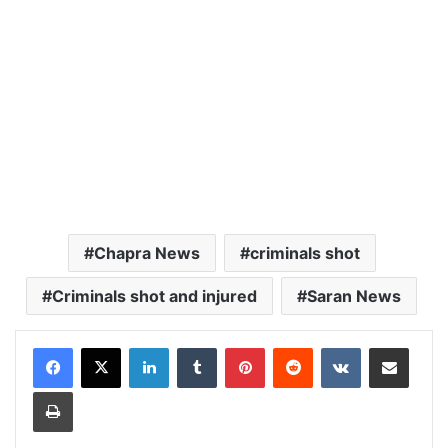
Chapra News
criminals shot
Criminals shot and injured
Saran News
LinkedIn
Tumblr
Pinterest
Reddit
VKontakte
Share via Email
Print