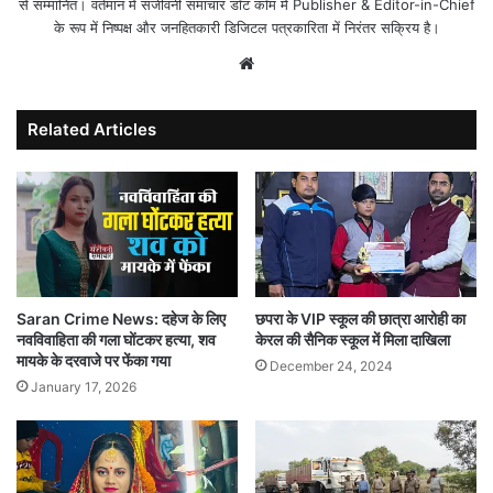
से सम्मानित। वर्तमान में संजीवनी समाचार डॉट कॉम में Publisher & Editor-in-Chief
के रूप में निष्पक्ष और जनहितकारी डिजिटल पत्रकारिता में निरंतर सक्रिय है।
Website
Related Articles
Saran Crime News: दहेज के लिए
छपरा के VIP स्कूल की छात्रा आरोही का
नवविवाहिता की गला घोंटकर हत्या, शव
केरल की सैनिक स्कूल में मिला दाखिला
मायके के दरवाजे पर फेंका गया
December 24, 2024
January 17, 2026