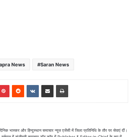
apra News
Saran News
mblr
Pinterest
Reddit
VKontakte
Share via Email
Print
ैनिक भास्कर और हिन्दुस्थान समाचार न्यूज एजेंसी में जिला प्रतिनिधि के तौर पर सेवाएं दीं।
त। वर्तमान में संजीवनी समाचार डॉट कॉम में Publisher & Editor-in-Chief के रूप में