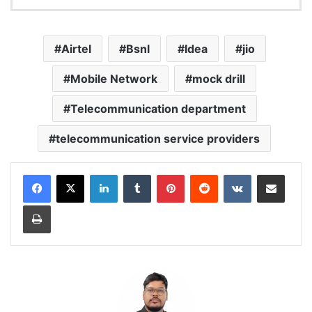
Airtel
Bsnl
Idea
jio
Mobile Network
mock drill
Telecommunication department
telecommunication service providers
LinkedIn
Tumblr
Pinterest
Reddit
VKontakte
Share via Email
Print