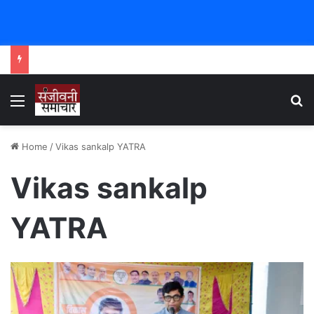
Menu
Se
Home
/
Vikas sankalp YATRA
Vikas sankalp
YATRA