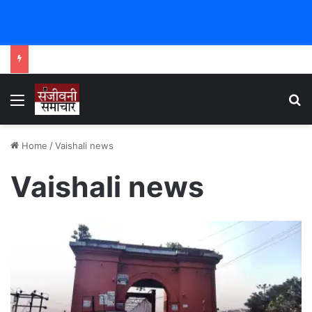
Menu
Se
Home
/
Vaishali news
Vaishali news