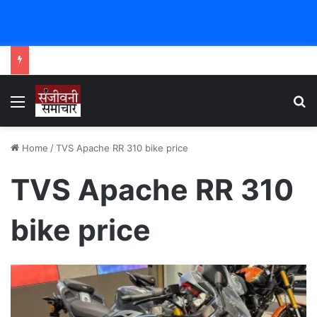
Menu
Se
Home
/
TVS Apache RR 310 bike price
TVS Apache RR 310
bike price