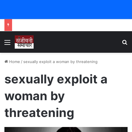
Menu
Se
Home
/
sexually exploit a woman by threatening
sexually exploit a
woman by
threatening