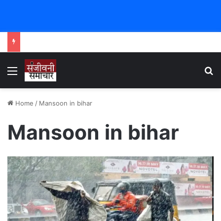
Menu
Se
Home
/
Mansoon in bihar
Mansoon in bihar