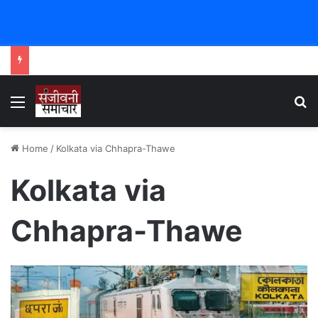
Menu
Se
Home
/
Kolkata via Chhapra-Thawe
Kolkata via
Chhapra-Thawe