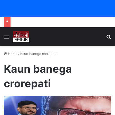
Menu
Se
Home
/
Kaun banega crorepati
Kaun banega
crorepati