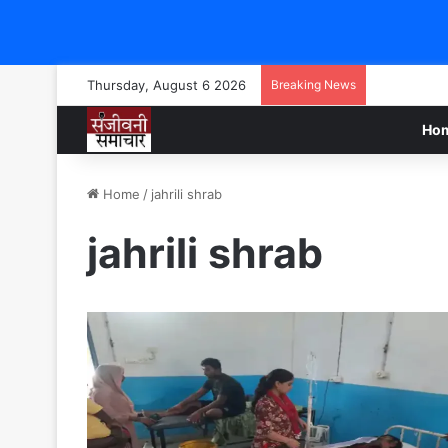
Thursday, August 6 2026
Breaking News
Ho
Home
/
jahrili shrab
jahrili shrab