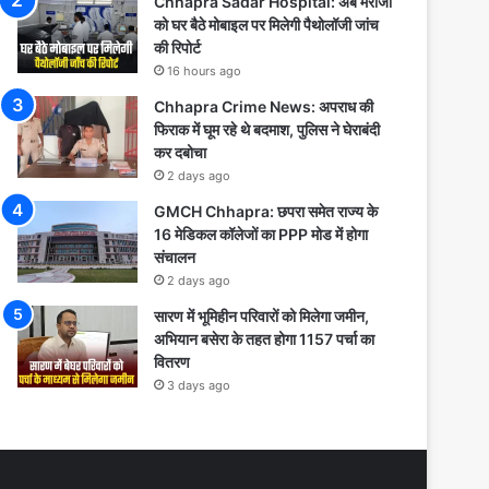
Chhapra Sadar Hospital: अब मरीजों
को घर बैठे मोबाइल पर मिलेगी पैथोलॉजी जांच
की रिपोर्ट
16 hours ago
Chhapra Crime News: अपराध की
फिराक में घूम रहे थे बदमाश, पुलिस ने घेराबंदी
कर दबोचा
2 days ago
GMCH Chhapra: छपरा समेत राज्य के
16 मेडिकल कॉलेजों का PPP मोड में होगा
संचालन
2 days ago
सारण में भूमिहीन परिवारों को मिलेगा जमीन,
अभियान बसेरा के तहत होगा 1157 पर्चा का
वितरण
3 days ago