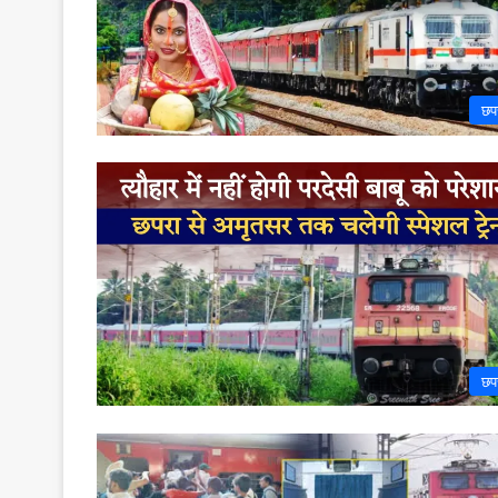
छप
छप