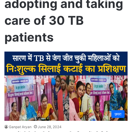
adopting and taking
care of 30 TB
patients
छपरा
Ganpat Aryan
June 28, 2024