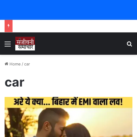
Menu
Se
Home
/
car
car