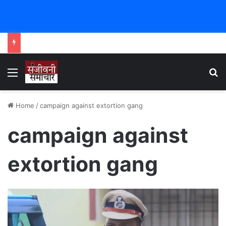
Menu
Se
Home
/
campaign against extortion gang
campaign against
extortion gang