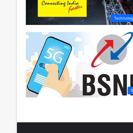
Technolo
द