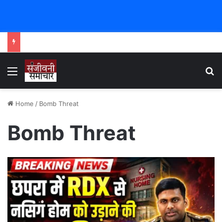
Menu
Se
Home
/
Bomb Threat
Bomb Threat