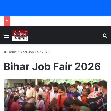
Menu
Se
Home
/
Bihar Job Fair 2026
Bihar Job Fair 2026